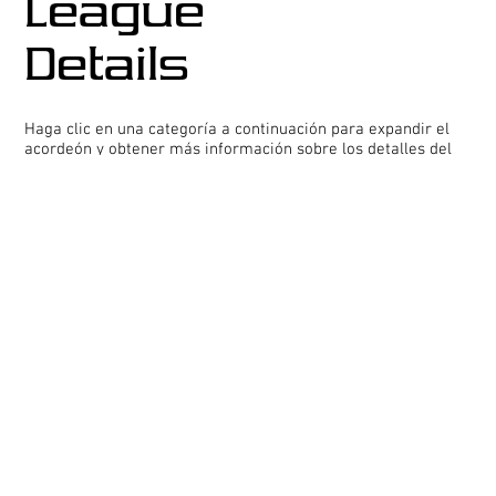
League
Details
Haga clic en una categoría a continuación para expandir el
acordeón y obtener más información sobre los detalles del
evento.
About/Details
https://soccer.sincsports.com/TTContent.aspx?
tid=MACIRL2&tab=1
Time & Location